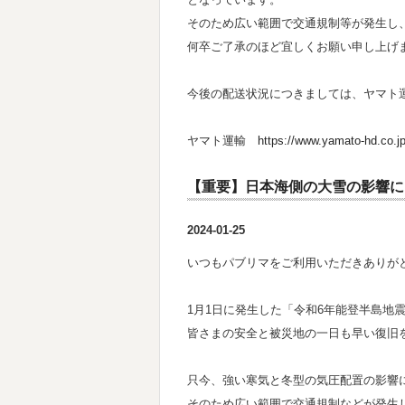
そのため広い範囲で交通規制等が発生し
何卒ご了承のほど宜しくお願い申し上げ
今後の配送状況につきましては、ヤマト
ヤマト運輸
https://www.yamato-hd.co.jp
【重要】日本海側の大雪の影響に
2024-01-25
いつもパブリマをご利用いただきありが
1月1日に発生した「令和6年能登半島地
皆さまの安全と被災地の一日も早い復旧
只今、強い寒気と冬型の気圧配置の影響
そのため広い範囲で交通規制などが発生