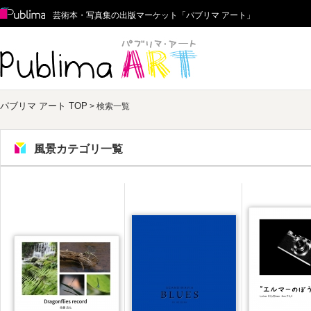
Publima
芸術本・写真集の出版マーケット「パブリマ アート」
パブリマ アート
パブリマ アート TOP
> 検索一覧
風景カテゴリ一覧