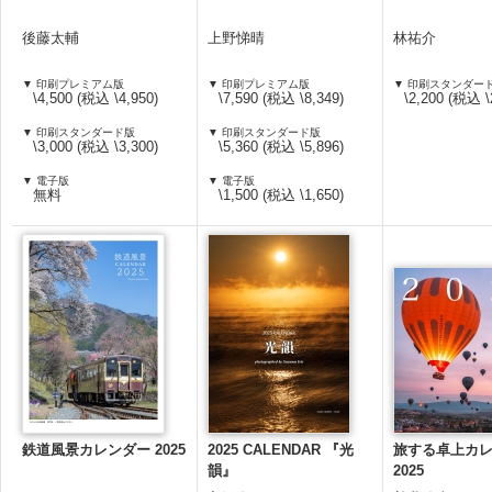
後藤太輔
上野悌晴
林祐介
▼ 印刷プレミアム版
▼ 印刷プレミアム版
▼ 印刷スタンダー
\4,500 (税込 \4,950)
\7,590 (税込 \8,349)
\2,200 (税込 \
▼ 印刷スタンダード版
▼ 印刷スタンダード版
\3,000 (税込 \3,300)
\5,360 (税込 \5,896)
▼ 電子版
▼ 電子版
無料
\1,500 (税込 \1,650)
鉄道風景カレンダー 2025
2025 CALENDAR 『光
旅する卓上カ
韻』
2025