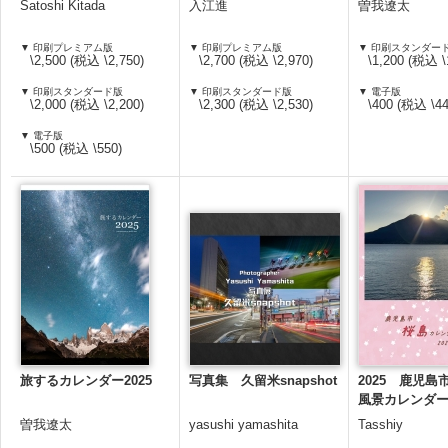
Satoshi Kitada
入江進
曽我遼太
▼ 印刷プレミアム版
▼ 印刷プレミアム版
▼ 印刷スタンダー
\2,500 (税込 \2,750)
\2,700 (税込 \2,970)
\1,200 (税込 \
▼ 印刷スタンダード版
▼ 印刷スタンダード版
▼ 電子版
\2,000 (税込 \2,200)
\2,300 (税込 \2,530)
\400 (税込 \44
▼ 電子版
\500 (税込 \550)
旅するカレンダー2025
写真集 久留米snapshot
2025 鹿児
風景カレンダ
曽我遼太
yasushi yamashita
Tasshiy