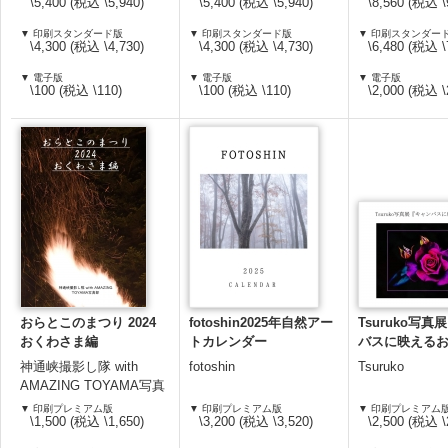
\5,400 (税込 \5,940)
\5,400 (税込 \5,940)
\8,560 (税込 \
▼ 印刷スタンダード版
▼ 印刷スタンダード版
▼ 印刷スタンダー
\4,300 (税込 \4,730)
\4,300 (税込 \4,730)
\6,480 (税込 \
▼ 電子版
▼ 電子版
▼ 電子版
\100 (税込 \110)
\100 (税込 \110)
\2,000 (税込 \
おらとこのまつり 2024
fotoshin2025年自然アー
Tsuruko写
おくわさま編
トカレンダー
バスに映える
神通峡撮影し隊 with
fotoshin
Tsuruko
AMAZING TOYAMA写真
部
▼ 印刷プレミアム版
▼ 印刷プレミアム版
▼ 印刷プレミアム
\1,500 (税込 \1,650)
\3,200 (税込 \3,520)
\2,500 (税込 \