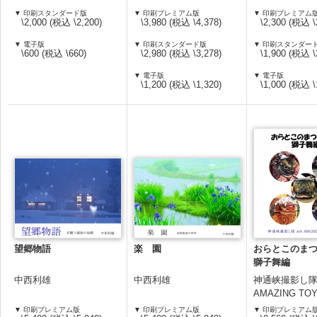
▼ 印刷スタンダード版
▼ 印刷プレミアム版
▼ 印刷プレミアム
\2,000 (税込 \2,200)
\3,980 (税込 \4,378)
\2,300 (税込 \
▼ 電子版
▼ 印刷スタンダード版
▼ 印刷スタンダー
\600 (税込 \660)
\2,980 (税込 \3,278)
\1,900 (税込 \
▼ 電子版
▼ 電子版
\1,200 (税込 \1,320)
\1,000 (税込 \
望郷物語
楽 園
おらとこのまつり
獅子舞編
中西利雄
中西利雄
神通峡撮影し隊 w
AMAZING T
部
▼ 印刷プレミアム版
▼ 印刷プレミアム版
▼ 印刷プレミアム