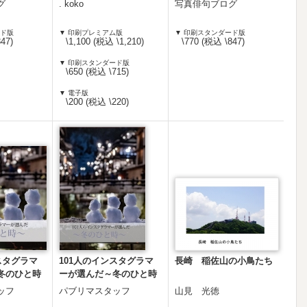
グ
. koko
写真俳句ブログ
ード版
▼ 印刷プレミアム版
▼ 印刷スタンダード版
47)
\1,100 (税込 \1,210)
\770 (税込 \847)
▼ 印刷スタンダード版
\650 (税込 \715)
▼ 電子版
\200 (税込 \220)
スタグラマ
101人のインスタグラマ
長崎 稲佐山の小鳥たち
冬のひと時
ーが選んだ～冬のひと時
～＿ソフト版
ッフ
パブリマスタッフ
山見 光徳