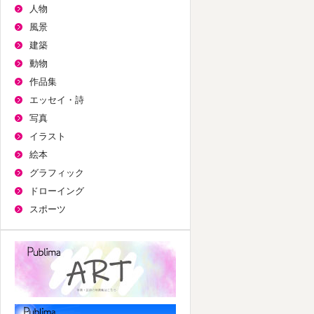
人物
風景
建築
動物
作品集
エッセイ・詩
写真
イラスト
絵本
グラフィック
ドローイング
スポーツ
パブリマ・アート
航空機