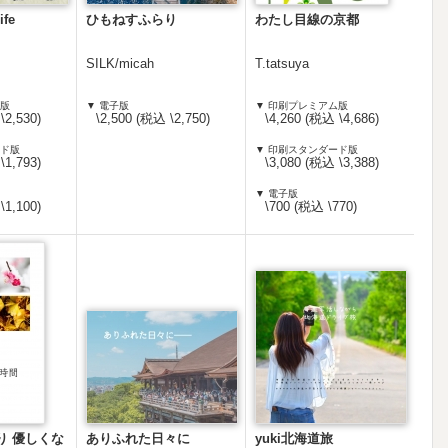
ife
ひもねすふらり
わたし目線の京都
SILK/micah
T.tatsuya
ム版
▼ 電子版
▼ 印刷プレミアム版
\2,530)
\2,500 (税込 \2,750)
\4,260 (税込 \4,686)
ード版
▼ 印刷スタンダード版
\1,793)
\3,080 (税込 \3,388)
▼ 電子版
\1,100)
\700 (税込 \770)
り 優しくな
ありふれた日々に
yuki北海道旅