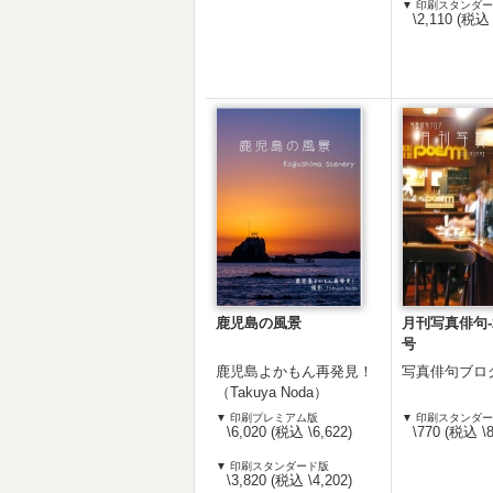
▼ 印刷スタンダ
\2,110 (税込 
鹿児島の風景
月刊写真俳句-2
号
鹿児島よかもん再発見！
写真俳句ブロ
（Takuya Noda）
▼ 印刷プレミアム版
▼ 印刷スタンダ
\6,020 (税込 \6,622)
\770 (税込 \8
▼ 印刷スタンダード版
\3,820 (税込 \4,202)