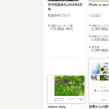
月刊写真俳句-2022年8月
Photo is my l
号
写真俳句ブログ
つよぽん
▼ 印刷スタンダード版
▼ 印刷プレミア
\770 (税込 \847)
\2,300 (税込 
▼ 印刷スタンダ
\1,630 (税込 
▼ 電子版
\1,000 (税込 
nature story
四季からの便