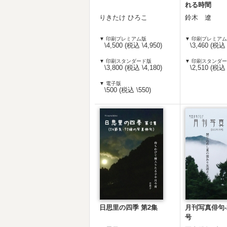
れる時間
りきたけ ひろこ
鈴木 遼
▼ 印刷プレミアム版
▼ 印刷プレミア
\4,500 (税込 \4,950)
\3,460 (税込 
▼ 印刷スタンダード版
▼ 印刷スタンダ
\3,800 (税込 \4,180)
\2,510 (税込 
▼ 電子版
\500 (税込 \550)
日思里の四季 第2集
月刊写真俳句-2
号