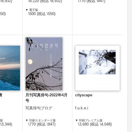
\8,932)
\8,120 (税込 \8,932)
\770 (税込 \847)
▼ 電子版
50)
\500 (税込 \550)
青
月刊写真俳句-2022年4月
cityscape
号
写真俳句ブログ
f.u.k.e.i
ム版
▼ 印刷スタンダード版
▼ 印刷プレミアム版
\3,344)
\770 (税込 \847)
\3,680 (税込 \4,048)