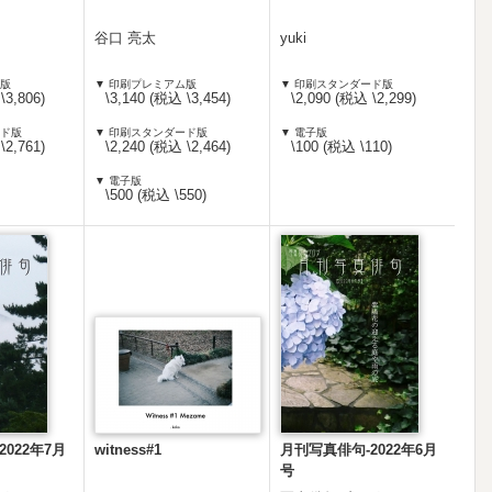
谷口 亮太
yuki
ム版
▼ 印刷プレミアム版
▼ 印刷スタンダード版
\3,806)
\3,140 (税込 \3,454)
\2,090 (税込 \2,299)
ード版
▼ 印刷スタンダード版
▼ 電子版
\2,761)
\2,240 (税込 \2,464)
\100 (税込 \110)
▼ 電子版
\500 (税込 \550)
022年7月
witness#1
月刊写真俳句-2022年6月
号