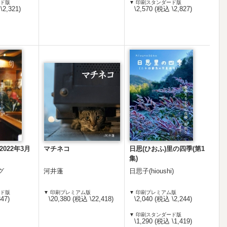
ード版
▼ 印刷スタンダード版
\2,321)
\2,570 (税込 \2,827)
022年3月
マチネコ
日思(ひおふ)里の四季(第1
集)
グ
河井蓬
日思子(hioushi)
ード版
▼ 印刷プレミアム版
▼ 印刷プレミアム版
47)
\20,380 (税込 \22,418)
\2,040 (税込 \2,244)
▼ 印刷スタンダード版
\1,290 (税込 \1,419)