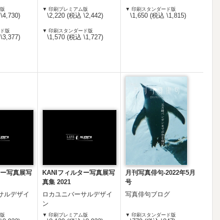
ム版
▼ 印刷プレミアム版
▼ 印刷スタンダード版
\4,730)
\2,220 (税込 \2,442)
\1,650 (税込 \1,815)
ード版
▼ 印刷スタンダード版
\3,377)
\1,570 (税込 \1,727)
ター写真展写
KANIフィルター写真展写
月刊写真俳句-2022年5月
真集 2021
号
サルデザイ
ロカユニバーサルデザイ
写真俳句ブログ
ン
ム版
▼ 印刷プレミアム版
▼ 印刷スタンダード版