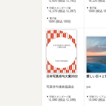
\1,620 (税込 \1,782)
\8,120 (税込 
▼ 印刷スタンダード版
▼ 電子版
\1,170 (税込 \1,287)
\500 (税込 \5
▼ 電子版
\500 (税込 \550)
日本写真俳句大賞2022
愛しい日々と
写真俳句連絡協議会
yui.
▼ 印刷スタンダード版
▼ 印刷プレミア
\1,080 (税込 \1,188)
\3,040 (税込 