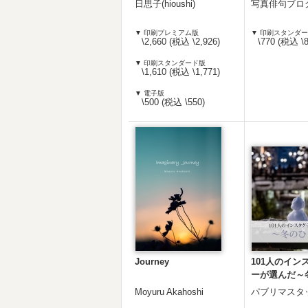
日思子(hioushi)
写真俳句ブロ
▼ 印刷プレミアム版
▼ 印刷スタンダ
\2,660 (税込 \2,926)
\770 (税込 \8
▼ 印刷スタンダード版
\1,610 (税込 \1,771)
▼ 電子版
\500 (税込 \550)
Journey
101人のイン
ーが選んだ～
～＿ハード版
Moyuru Akahoshi
パブリマスタ