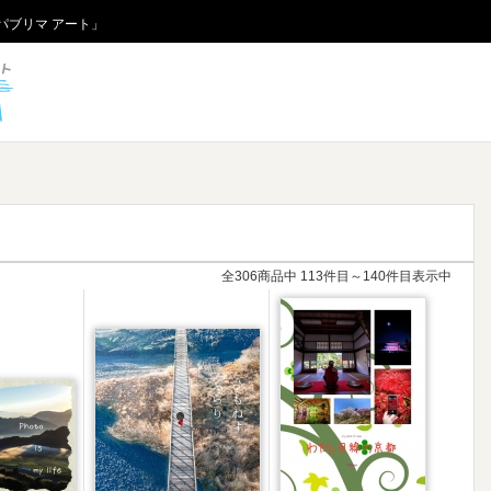
パブリマ アート」
パブリマ アート
全306商品中 113件目～140件目表示中