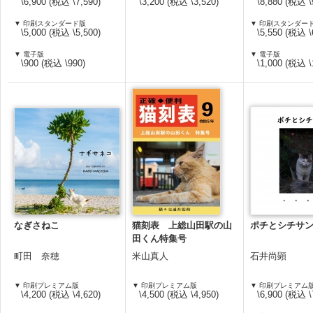
\6,900 (税込 \7,590)
\3,200 (税込 \3,520)
\8,880 (税込 \
▼ 印刷スタンダード版
▼ 印刷スタンダー
\5,000 (税込 \5,500)
\5,550 (税込 \
▼ 電子版
▼ 電子版
\900 (税込 \990)
\1,000 (税込 \
なぎさねこ
猫刻表 上総山田駅の山
ポチとシチサ
田くん特集号
町田 奈穂
米山真人
石井尚顕
▼ 印刷プレミアム版
▼ 印刷プレミアム版
▼ 印刷プレミアム
\4,200 (税込 \4,620)
\4,500 (税込 \4,950)
\6,900 (税込 \