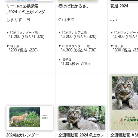
ミーコの世界探索
行けばわかるさ。
花暦 2024
_2024（卓上カレンダ
ー）
しまりす工房
金山康治
aya
▼ 印刷スタンダード版
▼ 印刷プレミアム版
▼ 印刷スタンダー
\1,200 (税込 \1,320)
\6,200 (税込 \6,820)
\1,400 (税込 \
▼ 電子版
▼ 印刷スタンダード版
▼ 電子版
\200 (税込 \220)
\4,300 (税込 \4,730)
\300 (税込 \33
▼ 電子版
\100 (税込 \110)
2024猫カレンダー
交流猫動画 2024卓上カレ
交流猫動画 A