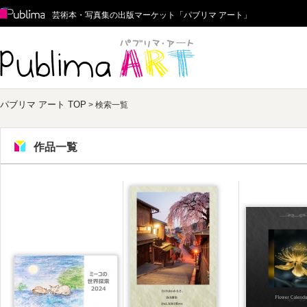
Publima
芸術本・写真集の出版マーケット「パブリマ アート」
パブリマ アート
パブリマ アート TOP
> 検索一覧
作品一覧