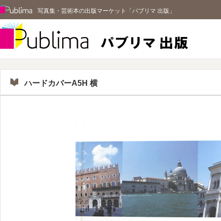
Publima
写真集・芸術本の出版マーケット「パブリマ 出版」
パブリマ 
ハードカバーA5H 横