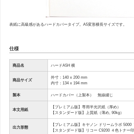
表紙に高級感があるハードカバータイプ。A5変形横長サイズです。
仕様
商品名
ハードA5H 横
外寸：140 x 200 mm
商品サイズ
内寸：134 x 194 mm
製本
ハードカバー（上製本） 無線綴じ
【プレミアム版】専用半光沢紙（厚め）
本文用紙
【スタンダード版】上質紙（薄め, 90kg）
【プレミアム版】キヤノン ドリームラボ 500
出力形態
【スタンダード版】リコー C9200 ４色トナー