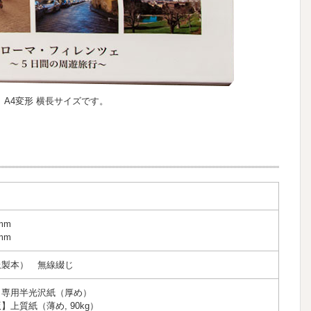
A4変形 横長サイズです。
mm
mm
上製本） 無線綴じ
】専用半光沢紙（厚め）
上質紙（薄め, 90kg）