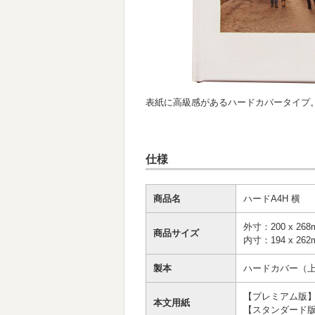
表紙に高級感があるハードカバータイプ。
仕様
商品名
ハードA4H 横
外寸：200 x 268
商品サイズ
内寸：194 x 262
製本
ハードカバー（
【プレミアム版
本文用紙
【スタンダード版】