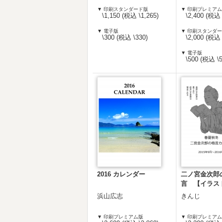
▼ 印刷スタンダード版
▼ 印刷プレミア
\1,150 (税込 \1,265)
\2,400 (税込 
▼ 電子版
▼ 印刷スタンダ
\300 (税込 \330)
\2,000 (税込 
▼ 電子版
\500 (税込 \5
2016 カレンダー
二ノ宮金次郎
言 【イラス
版】
浜山広志
きんじ
▼ 印刷プレミアム版
▼ 印刷プレミア