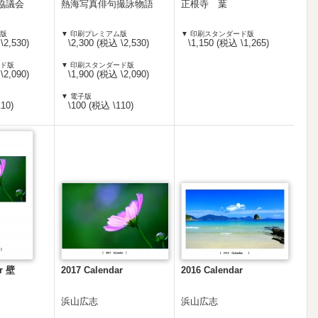
協議会
熱海写真俳句撮詠物語
正根寺 葉
ム版
▼ 印刷プレミアム版
▼ 印刷スタンダード版
\2,530)
\2,300 (税込 \2,530)
\1,150 (税込 \1,265)
ード版
▼ 印刷スタンダード版
\2,090)
\1,900 (税込 \2,090)
▼ 電子版
10)
\100 (税込 \110)
ar 壁
2017 Calendar
2016 Calendar
浜山広志
浜山広志