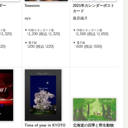
ダー
Seasons
2021年カレンダーポスト
カード
aya
藤原繊月
ード版
▼ 印刷スタンダード版
▼ 印刷スタンダード版
\1,320)
\1,200 (税込 \1,320)
\1,500 (税込 \1,650)
▼ 電子版
▼ 電子版
20)
\200 (税込 \220)
\500 (税込 \550)
Time of year in KYOTO
北海道の四季と野生動物