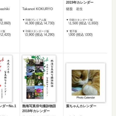
2019年カレンダー
ashiki
Takanori KOKURYO
猪股 岩生
ム版
▼ 印刷プレミアム版
▼ 印刷スタンダード版
\2,860)
\4,300 (税込 \4,730)
\1,500 (税込 \1,650)
ード版
▼ 印刷スタンダード版
▼ 電子版
\2,420)
\3,900 (税込 \4,290)
\300 (税込 \330)
ダーNo.1
熱海写真俳句撮詠物語
葉ちゃんカレンダー
2018年カレンダー