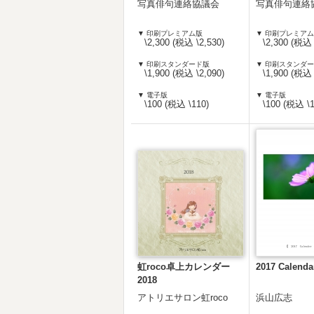
写真俳句連絡協議会
写真俳句連絡
▼ 印刷プレミアム版
▼ 印刷プレミア
\2,300 (税込 \2,530)
\2,300 (税込 
▼ 印刷スタンダード版
▼ 印刷スタンダ
\1,900 (税込 \2,090)
\1,900 (税込 
▼ 電子版
▼ 電子版
\100 (税込 \110)
\100 (税込 \1
虹roco卓上カレンダー
2017 Calend
2018
アトリエサロン虹roco
浜山広志