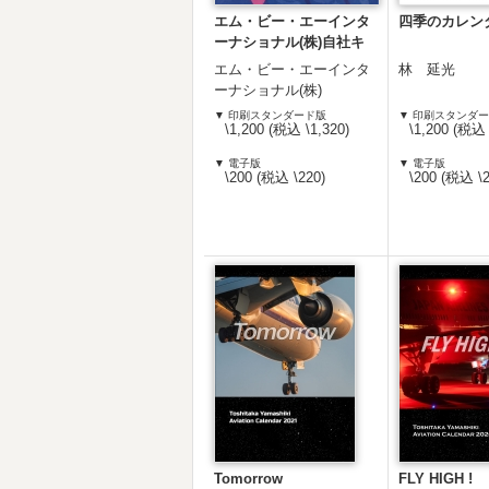
エム・ビー・エーインタ
四季のカレン
ーナショナル(株)自社キ
ャラクターカレンダー
エム・ビー・エーインタ
林 延光
2022年版
ーナショナル(株)
▼ 印刷スタンダード版
▼ 印刷スタンダ
\1,200 (税込 \1,320)
\1,200 (税込 
▼ 電子版
▼ 電子版
\200 (税込 \220)
\200 (税込 \2
Tomorrow
FLY HIGH !