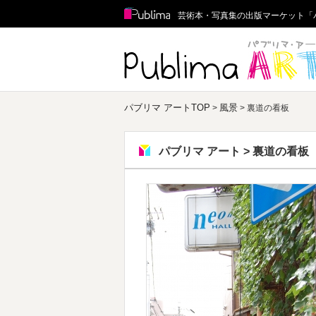
Publima
芸術本・写真集の出版マーケット「
パブリマ アートTOP
風景
>
> 裏道の看板
パブリマ アート > 裏道の看板