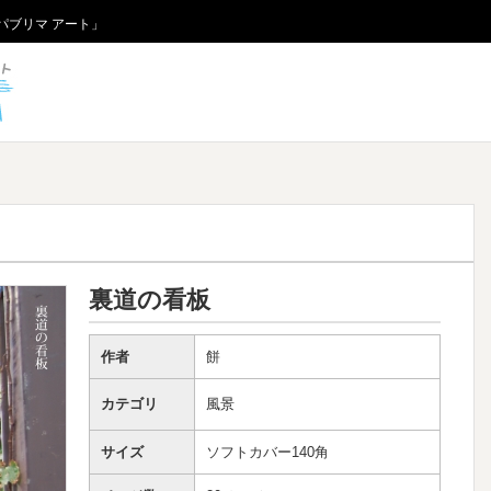
パブリマ アート」
パブリマ アート
裏道の看板
作者
餅
カテゴリ
風景
サイズ
ソフトカバー140角