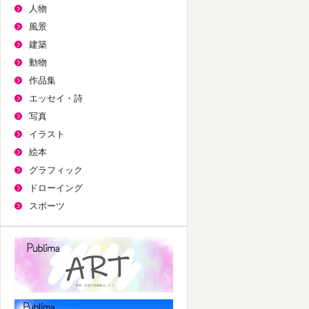
人物
風景
建築
動物
作品集
エッセイ・詩
写真
イラスト
プレミアム版をカートに入れる
絵本
グラフィック
をカートに入れる
ドローイング
スポーツ
パブリマ・アート
航空機