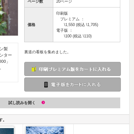
ページ数
20ページ
印刷版
プレミアム ：
価格
\1,550
(税込 \1,705)
電子版 ：
\100
(税込 \110)
ン製
裏道の看板を集めました。
ンター
00」
印刷 
。
ら
電子版
試し読みを開く
す。