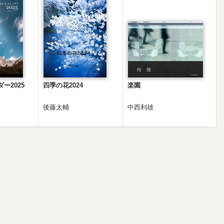
ー2025
四季の花2024
楽園
後藤太輔
中西利雄