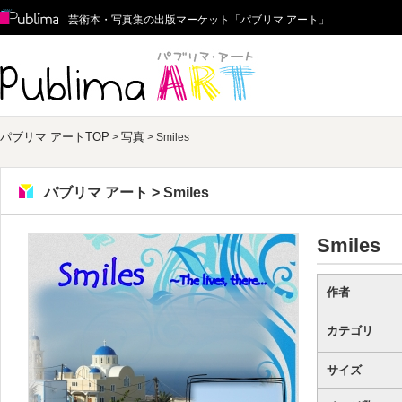
Publima
芸術本・写真集の出版マーケット「パブリマ アート」
パブリマ アート
パブリマ アートTOP
写真
>
> Smiles
パブリマ アート > Smiles
Smiles
作者
カテゴリ
サイズ