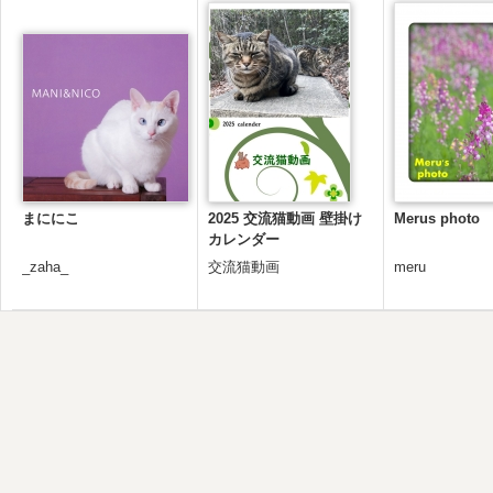
まににこ
2025 交流猫動画 壁掛け
Merus photo
カレンダー
_zaha_
交流猫動画
meru