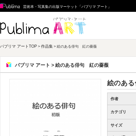
Publima
芸術本・写真集の出版マーケット「パブリマ アート」
パブリマ アート
パブリマ アートTOP
作品集
>
> 絵のある俳句 紅の薔薇
パブリマ アート > 絵のある俳句 紅の薔薇
絵のある
作者
カテゴリ
サイズ