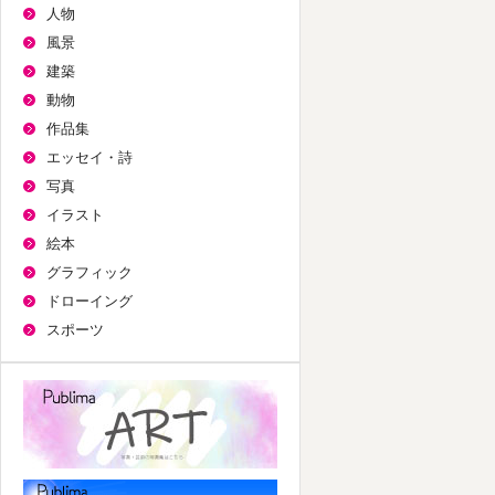
人物
風景
建築
動物
作品集
エッセイ・詩
写真
イラスト
絵本
グラフィック
ドローイング
スポーツ
パブリマ・アート
航空機