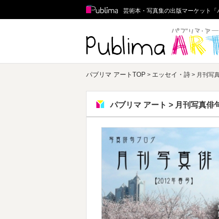
Publima
芸術本・写真集の出版マーケット「
パブリマ アートTOP
エッセイ・詩
>
> 月刊写真
パブリマ アート > 月刊写真俳句