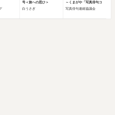
号＜旅への思ひ＞
～くまがや「写真俳句コ
ンテスト」第10回記念メ
グ
白うさぎ
写真俳句連絡協議会
モリアルフォトブック