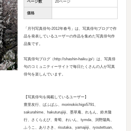
ページ数
20ページ
価格
「月刊写真俳句-2012年春号」は、写真俳句ブログで作
品を発表しているユーザーの作品を集めた写真俳句作
品集です。
写真俳句ブログ（http://shashin-haiku.jp/）は、写真俳
句のコミュニティーサイトで毎日たくさんの人が写真
俳句を楽しんでいます。
【写真俳句を掲載しているユーザー】
豊里友行、ぱふぱふ、morinokiichigo5791、
sakurahime、hakuturujiiji、墨草庵、れもん、鈴木隆
行、さくらえび、青萄、れいん、tymda、渕野陽鳥、
ふうこ、ありさき、risutaka、yamajiiji、ryoutettuan、