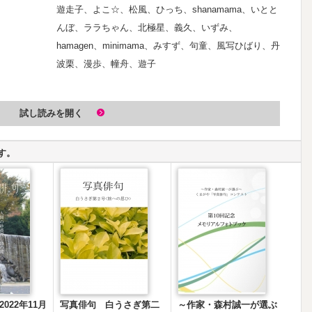
遊走子、よこ☆、松風、ひっち、shanamama、いとと
んぼ、ララちゃん、北極星、義久、いずみ、
hamagen、minimama、みすず、句童、風写ひばり、丹
波栗、漫歩、幢舟、遊子
試し読みを開く
す。
022年11月
写真俳句 白うさぎ第二
～作家・森村誠一が選ぶ