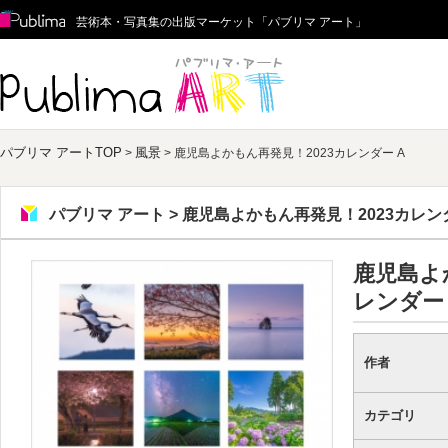
Publima
芸術本・写真集の出版マーケット「パブリマ アート」
パブリマ アート
パブリマ アートTOP
風景
>
> 鹿児島よかもん再発見！2023カレンダー A
パブリマ アート > 鹿児島よかもん再発見！2023カレン
鹿児島よ
レンダー 
作者
カテゴリ