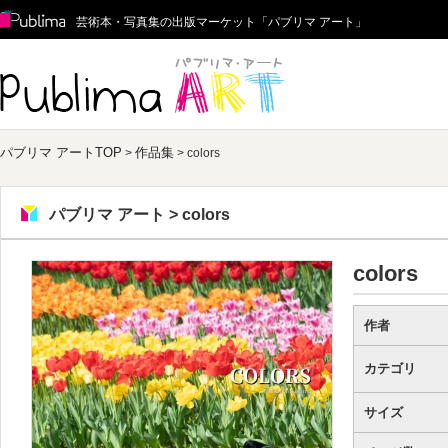
Publima
芸術本・写真集の出版マーケット「パブリマ アート」
パブリマ アート
パブリマ アートTOP
作品集
>
> colors
パブリマ アート > colors
colors
作者
カテゴリ
サイズ