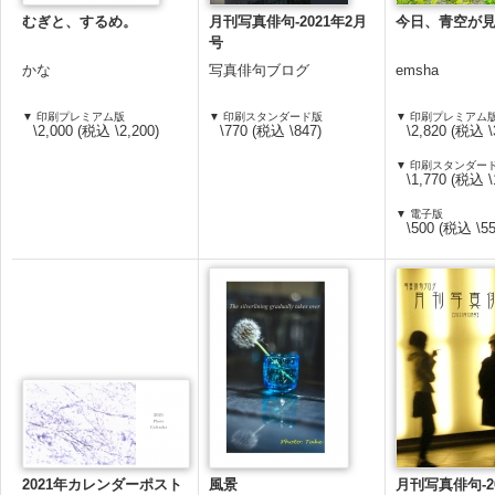
むぎと、するめ。
月刊写真俳句-2021年2月
今日、青空が
号
かな
写真俳句ブログ
emsha
▼ 印刷プレミアム版
▼ 印刷スタンダード版
▼ 印刷プレミアム
\2,000 (税込 \2,200)
\770 (税込 \847)
\2,820 (税込 \
▼ 印刷スタンダー
\1,770 (税込 \
▼ 電子版
\500 (税込 \55
2021年カレンダーポスト
風景
月刊写真俳句-20