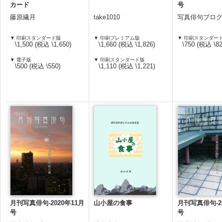
カード
号
藤原繊月
take1010
写真俳句ブロ
▼ 印刷スタンダード版
▼ 印刷プレミアム版
▼ 印刷スタンダー
\1,500 (税込 \1,650)
\1,660 (税込 \1,826)
\750 (税込 \82
▼ 電子版
▼ 印刷スタンダード版
\500 (税込 \550)
\1,110 (税込 \1,221)
月刊写真俳句-2020年11月
山小屋の食事
月刊写真俳句-20
号
号