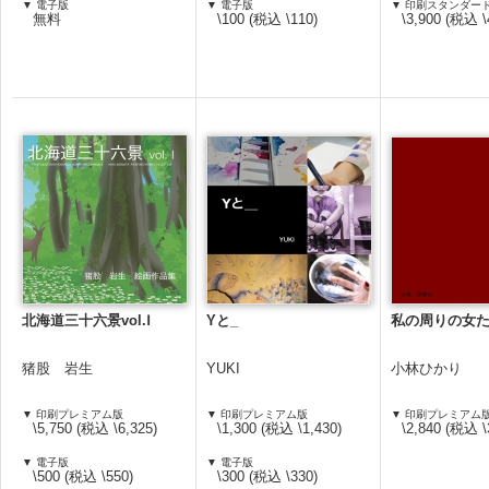
▼ 電子版
▼ 電子版
▼ 印刷スタンダー
無料
\100 (税込 \110)
\3,900 (税込 \
北海道三十六景vol.Ⅰ
Yと_
私の周りの女
猪股 岩生
YUKI
小林ひかり
▼ 印刷プレミアム版
▼ 印刷プレミアム版
▼ 印刷プレミアム
\5,750 (税込 \6,325)
\1,300 (税込 \1,430)
\2,840 (税込 \
▼ 電子版
▼ 電子版
\500 (税込 \550)
\300 (税込 \330)