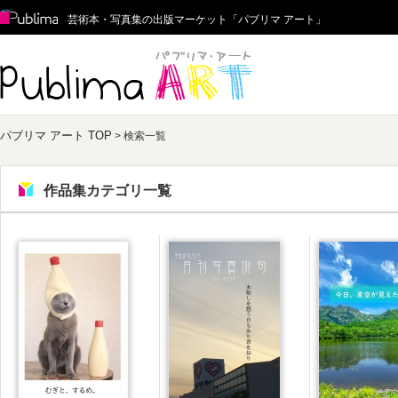
Publima
芸術本・写真集の出版マーケット「パブリマ アート」
パブリマ アート
パブリマ アート TOP
> 検索一覧
作品集カテゴリ一覧