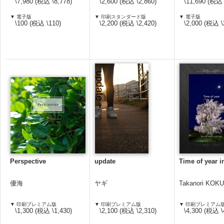
\7,980 (税込 \8,778)
\2,600 (税込 \2,860)
\11,690 (税込 
▼ 電子版
▼ 印刷スタンダード版
▼ 電子版
\100 (税込 \110)
\2,200 (税込 \2,420)
\2,000 (税込 \
Perspective
update
Time of year 
優海
ヤギ
Takanori KOK
▼ 印刷プレミアム版
▼ 印刷プレミアム版
▼ 印刷プレミアム
\1,300 (税込 \1,430)
\2,100 (税込 \2,310)
\4,300 (税込 \