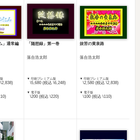
ム」通常編
「随想録」第一巻
抜苦の黄泉路
落合浩太郎
落合浩太郎
ム版
▼ 印刷プレミアム版
▼ 印刷プレミアム版
\2,838)
\5,680 (税込 \6,248)
\2,580 (税込 \2,838)
▼ 電子版
▼ 電子版
10)
\200 (税込 \220)
\100 (税込 \110)