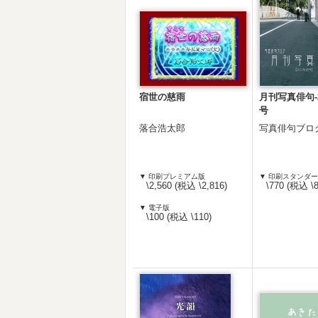
宿世の慈雨
月刊写真俳句-2
号
落合浩太郎
写真俳句ブロ
▼ 印刷プレミアム版
▼ 印刷スタンダ
\2,560 (税込 \2,816)
\770 (税込 \8
▼ 電子版
\100 (税込 \110)