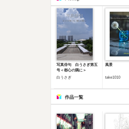
写真俳句 白うさぎ第五
風景
号＜都心の隅に＞
白うさぎ
take1010
作品一覧