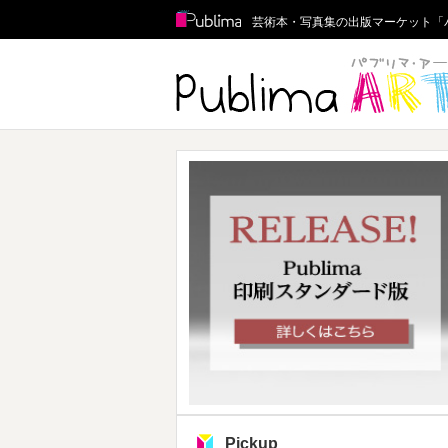
Publima
芸術本・写真集の出版マーケット「
Pickup