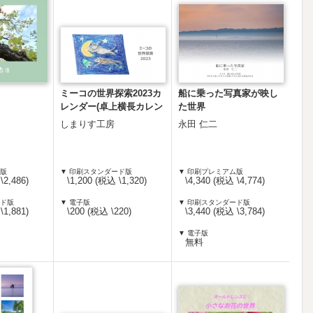
ミーコの世界探索2023カ
船に乗った写真家が映し
レンダー(卓上横長カレン
た世界
ダー)
しまりす工房
永田 仁二
ム版
▼ 印刷スタンダード版
▼ 印刷プレミアム版
\2,486)
\1,200 (税込 \1,320)
\4,340 (税込 \4,774)
ード版
▼ 電子版
▼ 印刷スタンダード版
\1,881)
\200 (税込 \220)
\3,440 (税込 \3,784)
▼ 電子版
無料