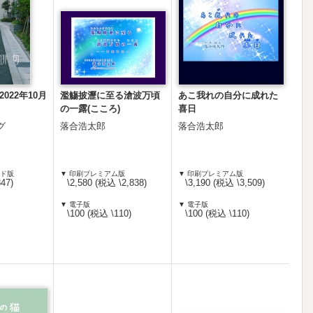
022年10月
濫觴披瀝に至る滄波万頃
あこ我れの自分に成れた
の一露(こころ)
喜日
グ
落合浩太郎
落合浩太郎
ード版
▼ 印刷プレミアム版
▼ 印刷プレミアム版
47)
\2,580 (税込 \2,838)
\3,190 (税込 \3,509)
▼ 電子版
▼ 電子版
\100 (税込 \110)
\100 (税込 \110)