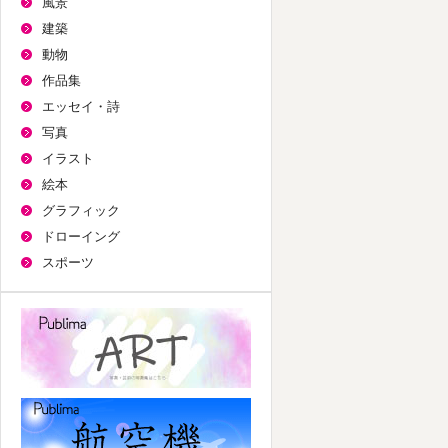
風景
建築
動物
作品集
エッセイ・詩
写真
イラスト
絵本
グラフィック
ドローイング
スポーツ
パブリマ・アート
航空機