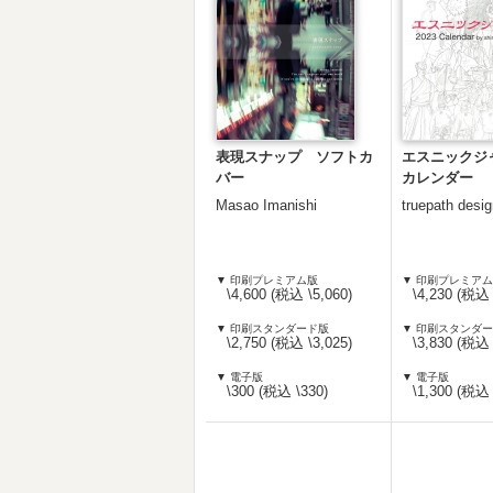
表現スナップ ソフトカ
エスニックジャ
バー
カレンダー
Masao Imanishi
truepath desi
▼ 印刷プレミアム版
▼ 印刷プレミア
\4,600 (税込 \5,060)
\4,230 (税込 
▼ 印刷スタンダード版
▼ 印刷スタンダ
\2,750 (税込 \3,025)
\3,830 (税込 
▼ 電子版
▼ 電子版
\300 (税込 \330)
\1,300 (税込 