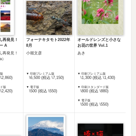
ん再発見！
フォーナキタモト2022年
オールドレンズと小さな
ー A
8月
お花の世界 Vol.1
ん再発見！
小堀文彦
あき
da）
ム版
▼ 印刷プレミアム版
▼ 印刷プレミアム版
\2,860)
\6,500 (税込 \7,150)
\1,300 (税込 \1,430)
ード版
▼ 電子版
▼ 印刷スタンダード版
\2,420)
\500 (税込 \550)
\800 (税込 \880)
▼ 電子版
\500 (税込 \550)