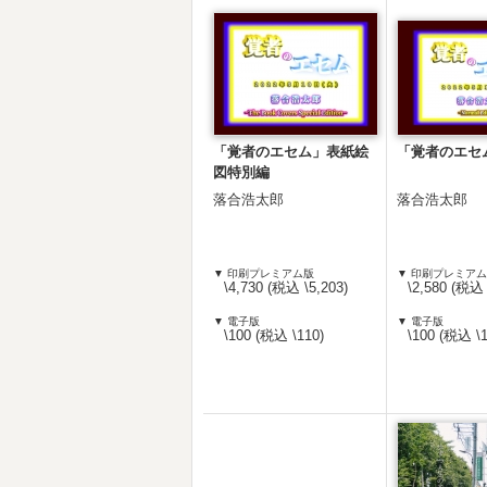
「覚者のエセム」表紙絵
「覚者のエセ
図特別編
落合浩太郎
落合浩太郎
▼ 印刷プレミアム版
▼ 印刷プレミア
\4,730 (税込 \5,203)
\2,580 (税込 
▼ 電子版
▼ 電子版
\100 (税込 \110)
\100 (税込 \1