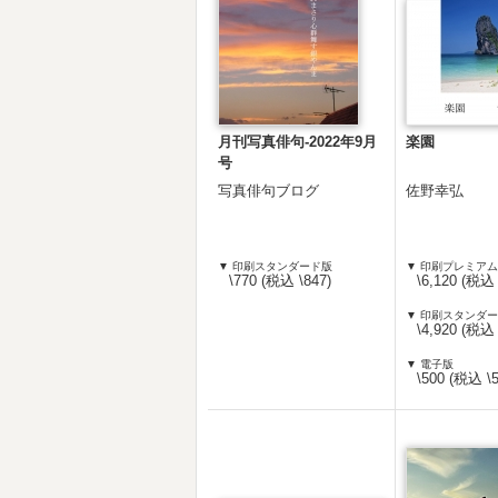
月刊写真俳句-2022年9月
楽園
号
写真俳句ブログ
佐野幸弘
▼ 印刷スタンダード版
▼ 印刷プレミア
\770 (税込 \847)
\6,120 (税込 
▼ 印刷スタンダ
\4,920 (税込 
▼ 電子版
\500 (税込 \5