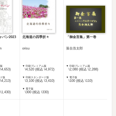
パン2023
北海道の四季折々
「御金言集」第一巻
gn
orisu
落合浩太郎
ム版
▼ 印刷プレミアム版
▼ 印刷プレミアム版
\4,653)
\4,520 (税込 \4,972)
\2,080 (税込 \2,288)
ード版
▼ 印刷スタンダード版
▼ 電子版
\4,213)
\3,100 (税込 \3,410)
\100 (税込 \110)
▼ 電子版
\1,430)
\300 (税込 \330)