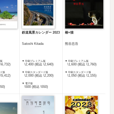
鉄道風景カレンダー 2023
椿×猫
Satoshi Kitada
熊谷忠浩
ム版
▼ 印刷プレミアム版
▼ 印刷プレミアム版
\6,732)
\2,400 (税込 \2,640)
\1,600 (税込 \1,760)
ード版
▼ 印刷スタンダード版
▼ 印刷スタンダード版
\5,412)
\2,000 (税込 \2,200)
\1,050 (税込 \1,155)
▼ 電子版
50)
\500 (税込 \550)