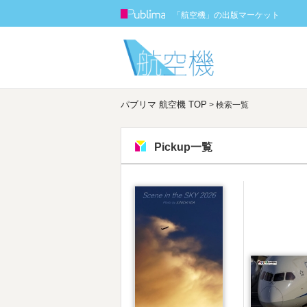
Publima
「航空機」の出版マーケット
パブリマ 航空機 TOP
> 検索一覧
Pickup一覧