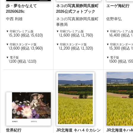
歩・夢をかなえて
ネコの写真展静岡呉服町
エーゲ海紀行
20260628c
2026公式フォトブック
中西 利雄
ネコの写真展静岡呉服町
佐野幸弘
事務局
▼ 印刷プレミアム版
▼ 印刷プレミアム版
▼ 印刷プレミアム
\5,100 (税込 \5,610)
\1,600 (税込 \1,760)
\6,400 (税込 \
▼ 印刷スタンダード版
▼ 印刷スタンダード版
▼ 印刷スタンダー
\3,600 (税込 \3,960)
\1,200 (税込 \1,320)
\5,300 (税込 \
▼ 電子版
▼ 電子版
\100 (税込 \110)
\500 (税込 \55
世界紀行
JR北海道 キハ４０カレン
JR北海道キハ