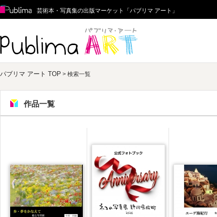
Publima
芸術本・写真集の出版マーケット「パブリマ アート」
パブリマ アート
パブリマ アート TOP
> 検索一覧
作品一覧