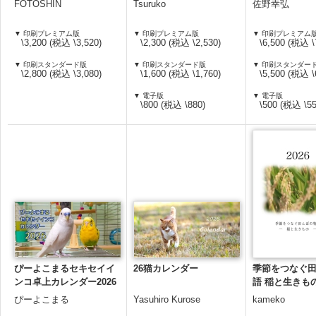
FOTOSHIN
Tsuruko
佐野幸弘
▼ 印刷プレミアム版
▼ 印刷プレミアム版
▼ 印刷プレミアム
\3,200 (税込 \3,520)
\2,300 (税込 \2,530)
\6,500 (税込 \
▼ 印刷スタンダード版
▼ 印刷スタンダード版
▼ 印刷スタンダー
\2,800 (税込 \3,080)
\1,600 (税込 \1,760)
\5,500 (税込 \
▼ 電子版
▼ 電子版
\800 (税込 \880)
\500 (税込 \55
ぴーよこまるセキセイイ
26猫カレンダー
季節をつなぐ
ンコ卓上カレンダー2026
語 稲と生きも
たどって
ぴーよこまる
Yasuhiro Kurose
kameko